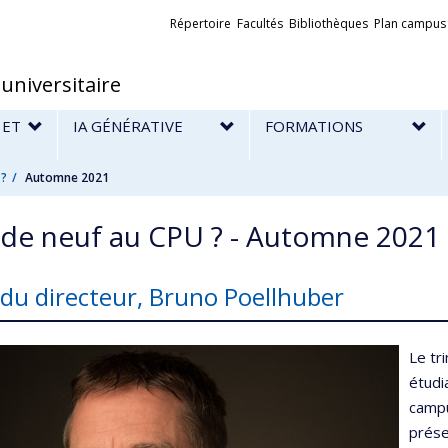
Liens
Répertoire
Facultés
Bibliothèques
Plan campus
externes
universitaire
 ET
IA GÉNÉRATIVE
FORMATIONS
E
 ?
Automne 2021
de neuf au CPU ? - Automne 2021
du directeur, Bruno Poellhuber
Le tr
étudi
campu
prése