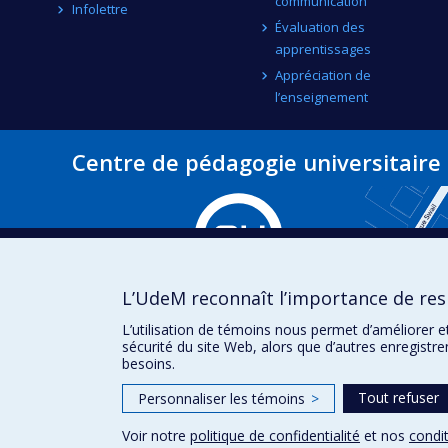
communication
Infolettre
Évaluation des
apprentissages
Appréciation de
l’enseignement
Centre de pédagogie universitaire
L’UdeM reconnaît l’importance de resp
L’utilisation de témoins nous permet d’améliorer e
sécurité du site Web, alors que d’autres enregistr
besoins.
Tout refuser
Personnaliser les témoins
>
Voir notre
politique de confidentialité
et nos
condit
Confidentialité
Conditions d’utilisation
Paramètres des 