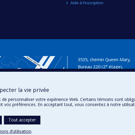
Aide à l’inscription
3535, chemin Queen-Mary,
e
Bureau 220 (2
étage),
Montréal (Québec)
H3V 1H8
ecter la vie privée
Données cartographiques : © Google
t de personnaliser votre expérience Web. Certains témoins sont oblig
ent vos préférences. En acceptant tout, vous consentez à notre utili
Tout accepter
ions d’utilisation
.
témoins