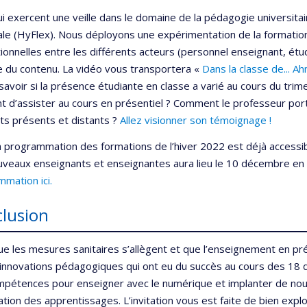
i exercent une veille dans le domaine de la pédagogie universita
e (HyFlex). Nous déployons une expérimentation de la formation 
tionnelles entre les différents acteurs (personnel enseignant, étu
 du contenu. La vidéo vous transportera «
Dans la classe de...
savoir si la présence étudiante en classe a varié au cours du trim
t d’assister au cours en présentiel ? Comment le professeur porte
ts présents et distants ?
Allez visionner son témoignage !
la programmation des formations de l’hiver 2022 est déjà accessible
veaux enseignants et enseignantes aura lieu le 10 décembre en 
mation ici.
lusion
ue les mesures sanitaires s’allègent et que l’enseignement en p
 innovations pédagogiques qui ont eu du succès au cours des 18 
mpétences pour enseigner avec le numérique et implanter de no
ation des apprentissages. L’invitation vous est faite de bien expl