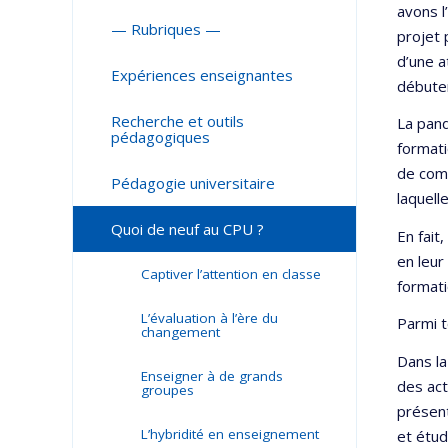
avons l
— Rubriques —
projet 
d’une a
Expériences enseignantes
débuter
Recherche et outils
La pand
pédagogiques
formati
de comp
Pédagogie universitaire
laquell
Quoi de neuf au CPU ?
En fait
en leur
Captiver l’attention en classe
formati
L’évaluation à l’ère du
Parmi t
changement
Dans la
Enseigner à de grands
des act
groupes
présent
L’hybridité en enseignement
et étud