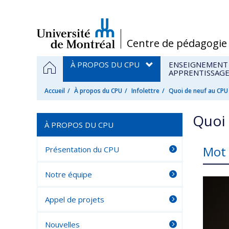
Passer
au
contenu
/
Centre de pédagogie 
Navigation
ACCUEIL
À PROPOS DU CPU
ENSEIGNEMENT
principale
APPRENTISSAG
Accueil
À propos du CPU
Infolettre
Quoi de neuf au CPU
Quoi 
À PROPOS DU CPU
Mot 
Présentation du CPU
Notre équipe
Appel de projets
Nouvelles