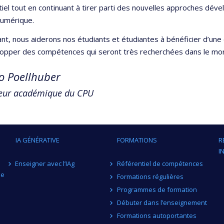
iel tout en continuant à tirer parti des nouvelles approches déve
numérique.
ant, nous aiderons nos étudiants et étudiantes à bénéficier d’un
lopper des compétences qui seront très recherchées dans le mo
o Poellhuber
teur académique du CPU
IA GÉNÉRATIVE
FORMATIONS
R
I
Enseigner avec l’IAg
Référentiel de compétences
me
Formations régulières
Programmes de formation
Débuter dans l’enseignement
Formations autoportantes