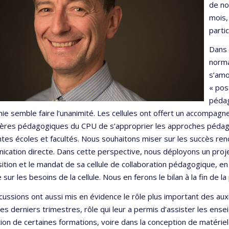
de no
mois,
parti
Dans 
norma
s’amo
« pos
pédag
e semble faire l’unanimité. Les cellules ont offert un accompagn
lères pédagogiques du CPU de s’approprier les approches pédagog
ntes écoles et facultés. Nous souhaitons miser sur les succès ren
cation directe. Dans cette perspective, nous déployons un projet
tion et le mandat de sa cellule de collaboration pédagogique, e
 sur les besoins de la cellule. Nous en ferons le bilan à la fin de l
cussions ont aussi mis en évidence le rôle plus important des aux
es derniers trimestres, rôle qui leur a permis d’assister les ens
tion de certaines formations, voire dans la conception de matérie