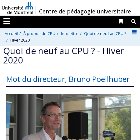
Passer
/
Centre de pédagogie universitaire
au
contenu
Liens 
R
Menu
N
Accueil
À propos du CPU
Infolettre
Quoi de neuf au CPU ?
Hiver 2020
Quoi de neuf au CPU ? - Hiver
2020
Mot du directeur, Bruno Poellhuber