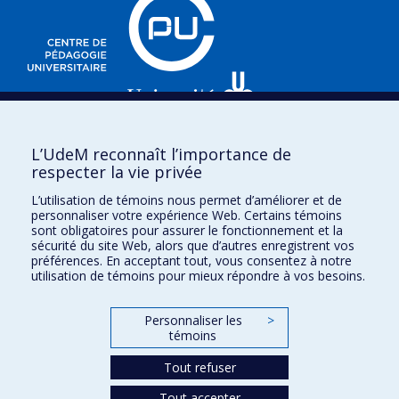
3535, chemin Queen-Mary,
L’UdeM reconnaît l’importance de
e
Bureau 220 (2
étage),
respecter la vie privée
Montréal (Québec)
L’utilisation de témoins nous permet d’améliorer et de
H3V 1H8
personnaliser votre expérience Web. Certains témoins
sont obligatoires pour assurer le fonctionnement et la
sécurité du site Web, alors que d’autres enregistrent vos
préférences. En acceptant tout, vous consentez à notre
utilisation de témoins pour mieux répondre à vos besoins.
Plan du site
Personnaliser les
>
témoins
Accessibilité
Besoin d'aide ?
Tout refuser
Tout accepter