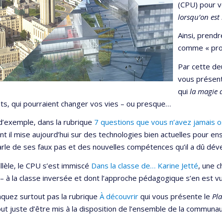
(CPU) pour 
lorsqu’on est
Ainsi, prendr
comme « proc
Par cette de
vous présent
qui
la magie 
ts, qui pourraient changer vos vies – ou presque…
 d’exemple, dans la rubrique
7 questions que vous n’avez jamais 
 il mise aujourd’hui sur des technologies bien actuelles pour ens
rle de ses faux pas et des nouvelles compétences qu’il a dû déve
llèle, le CPU s’est immiscé
Dans la classe de… Karine Jetté
, une c
– à la classe inversée et dont l’approche pédagogique s’en est v
quez surtout pas la rubrique
À découvrir
qui vous présente le
Pl
out juste d’être mis à la disposition de l’ensemble de la communau