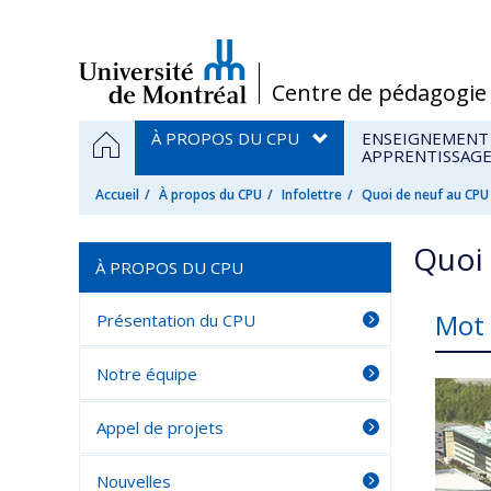
Passer
au
contenu
/
Centre de pédagogie 
Navigation
ACCUEIL
À PROPOS DU CPU
ENSEIGNEMENT
principale
APPRENTISSAG
Accueil
À propos du CPU
Infolettre
Quoi de neuf au CPU
Quoi 
À PROPOS DU CPU
Mot 
Présentation du CPU
Notre équipe
Appel de projets
Nouvelles