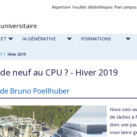
Liens
Répertoire
Facultés
Bibliothèques
Plan campus
externes
universitaire
 ET
IA GÉNÉRATIVE
FORMATIONS
E
 ?
Hiver 2019
de neuf au CPU ? - Hiver 2019
de Bruno Poellhuber
Nous voici a
de tâches à f
donc une pau
vous lance g