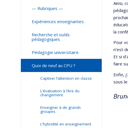
Ainsi, 
— Rubriques —
pédagog
prochai
Expériences enseignantes
éducati
la conf
Recherche et outils
pédagogiques
Pour vo
n’est d
Pédagogie universitaire
Et si d
faire su
Quoi de neuf au CPU ?
Enfin, 
Captiver l’attention en classe
sous le
L’évaluation à l’ère du
Brun
changement
Enseigner à de grands
groupes
L’hybridité en enseignement