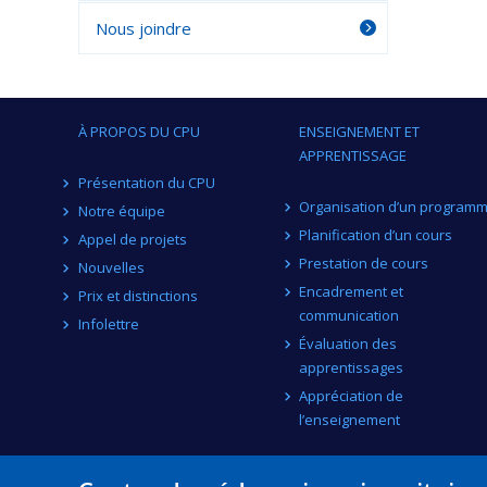
Nous joindre
À PROPOS DU CPU
ENSEIGNEMENT ET
APPRENTISSAGE
Présentation du CPU
Organisation d’un program
Notre équipe
Planification d’un cours
Appel de projets
Prestation de cours
Nouvelles
Encadrement et
Prix et distinctions
communication
Infolettre
Évaluation des
apprentissages
Appréciation de
l’enseignement