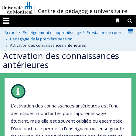
Passer
/
Centre de pédagogie universitaire
au
contenu
Liens 
R
Menu
N
Accueil
Enseignement et apprentissage
Prestation de cours
Pédagogie de la première session
Activation des connaissances antérieures
Activation des connaissances
antérieures
L’activation des connaissances antérieures est l’une
des étapes importantes pour l’apprentissage
étudiant, mais elle est souvent oubliée ou escamotée.
D’une part, elle permet à l’enseignant ou l’enseignante
d’avoir une idée des préconceptions des étudiants et