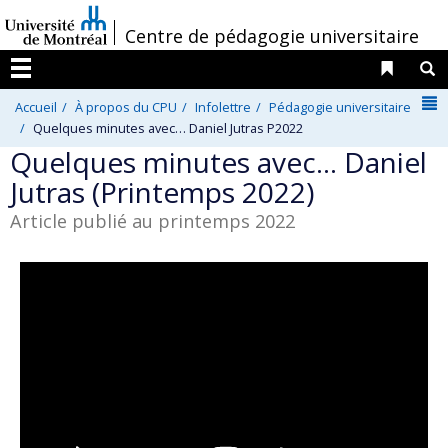
Passer
/
Centre de pédagogie universitaire
au
contenu
Liens 
R
Menu
N
Accueil
À propos du CPU
Infolettre
Pédagogie universitaire
Quelques minutes avec… Daniel Jutras P2022
Quelques minutes avec… Daniel
Jutras (Printemps 2022)
Article publié au printemps 2022