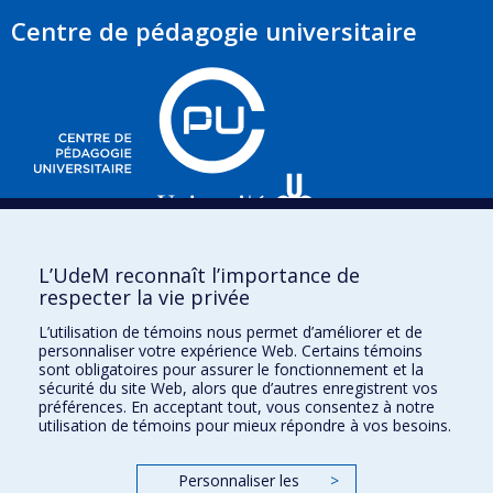
Centre de pédagogie universitaire
3535, chemin Queen-Mary,
L’UdeM reconnaît l’importance de
e
respecter la vie privée
Bureau 220 (2
étage),
Montréal (Québec)
L’utilisation de témoins nous permet d’améliorer et de
H3V 1H8
personnaliser votre expérience Web. Certains témoins
sont obligatoires pour assurer le fonctionnement et la
sécurité du site Web, alors que d’autres enregistrent vos
préférences. En acceptant tout, vous consentez à notre
utilisation de témoins pour mieux répondre à vos besoins.
Plan du site
Personnaliser les
>