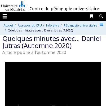
Passer
/
Centre de pédagogie universitaire
au
contenu
Liens 
R
Menu
N
Accueil
À propos du CPU
Infolettre
Pédagogie universitaire
Quelques minutes avec... Daniel Jutras (A2020)
Quelques minutes avec… Daniel
Jutras (Automne 2020)
Article publié à l'automne 2020