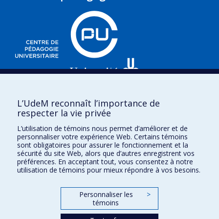
3535, chemin Queen-Mary,
L’UdeM reconnaît l’importance de
e
respecter la vie privée
Bureau 220 (2
étage),
Montréal (Québec)
L’utilisation de témoins nous permet d’améliorer et de
H3V 1H8
personnaliser votre expérience Web. Certains témoins
sont obligatoires pour assurer le fonctionnement et la
sécurité du site Web, alors que d’autres enregistrent vos
préférences. En acceptant tout, vous consentez à notre
utilisation de témoins pour mieux répondre à vos besoins.
Plan du site
Personnaliser les
>
témoins
Accessibilité
Besoin d'aide ?