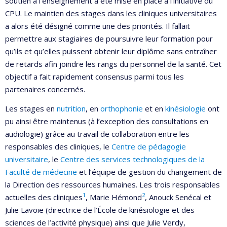
soutien à l'enseignement a été mise en place à l’initiative du
CPU. Le maintien des stages dans les cliniques universitaires
a alors été désigné comme une des priorités. Il fallait
permettre aux stagiaires de poursuivre leur formation pour
qu’ils et qu’elles puissent obtenir leur diplôme sans entraîner
de retards afin joindre les rangs du personnel de la santé. Cet
objectif a fait rapidement consensus parmi tous les
partenaires concernés.
Les stages en
nutrition
, en
orthophonie
et en
kinésiologie
ont
pu ainsi être maintenus (à l’exception des consultations en
audiologie) grâce au travail de collaboration entre les
responsables des cliniques, le
Centre de pédagogie
universitaire
, le
Centre des services technologiques de la
Faculté de médecine
et l’équipe de gestion du changement de
la Direction des ressources humaines. Les trois responsables
1
2
actuelles des cliniques
, Marie Hémond
, Anouck Senécal et
Julie Lavoie (directrice de l’École de kinésiologie et des
sciences de l’activité physique) ainsi que Julie Verdy,