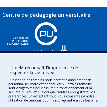
Centre de pédagogie universitaire
3535, chemin Queen-Mary,
L’UdeM reconnaît l’importance de
e
Bureau 220 (2
étage),
respecter la vie privée
Montréal (Québec)
L’utilisation de témoins nous permet d’améliorer et de
H3V 1H8
personnaliser votre expérience Web. Certains témoins
sont obligatoires pour assurer le fonctionnement et la
sécurité du site Web, alors que d’autres enregistrent vos
préférences. En acceptant tout, vous consentez à notre
utilisation de témoins pour mieux répondre à vos besoins.