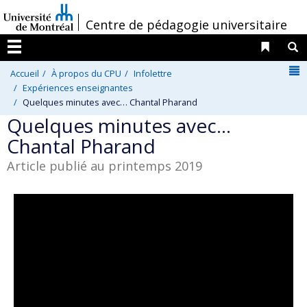
Passer
/
Centre de pédagogie universitaire
au
contenu
Liens 
R
Menu
N
Accueil
À propos du CPU
Infolettre
Expériences enseignantes
Quelques minutes avec… Chantal Pharand
Quelques minutes avec…
Chantal Pharand
Article publié au printemps 2019