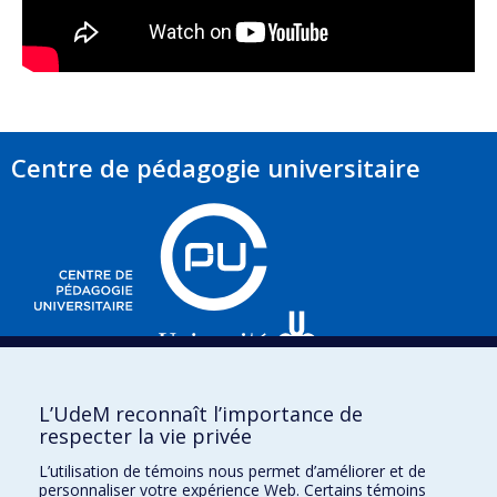
Centre de pédagogie universitaire
3535, chemin Queen-Mary,
L’UdeM reconnaît l’importance de
e
Bureau 220 (2
étage),
respecter la vie privée
Montréal (Québec)
L’utilisation de témoins nous permet d’améliorer et de
H3V 1H8
personnaliser votre expérience Web. Certains témoins