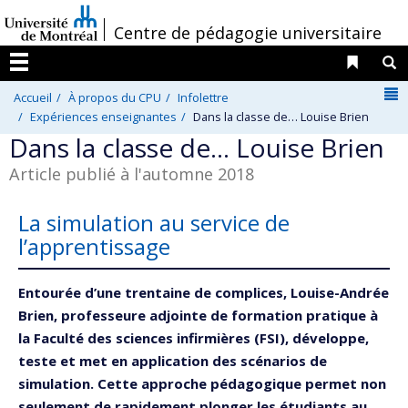
Passer
/
Centre de pédagogie universitaire
au
contenu
Liens 
R
Menu
N
Accueil
À propos du CPU
Infolettre
Expériences enseignantes
Dans la classe de… Louise Brien
Dans la classe de… Louise Brien
Article publié à l'automne 2018
La simulation au service de
l’apprentissage
Entourée d’une trentaine de complices, Louise-Andrée
Brien, professeure adjointe de formation pratique à
la Faculté des sciences infirmières (FSI), développe,
teste et met en application des scénarios de
simulation. Cette approche pédagogique permet non
seulement de rapidement plonger les étudiants au