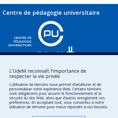
Centre de pédagogie universitaire
3535, chemin Queen-Mary,
L’UdeM reconnaît l’importance de
e
Bureau 220 (2
étage),
respecter la vie privée
Montréal (Québec)
L’utilisation de témoins nous permet d’améliorer et de
H3V 1H8
personnaliser votre expérience Web. Certains témoins
sont obligatoires pour assurer le fonctionnement et la
sécurité du site Web, alors que d’autres enregistrent vos
préférences. En acceptant tout, vous consentez à notre
utilisation de témoins pour mieux répondre à vos besoins.