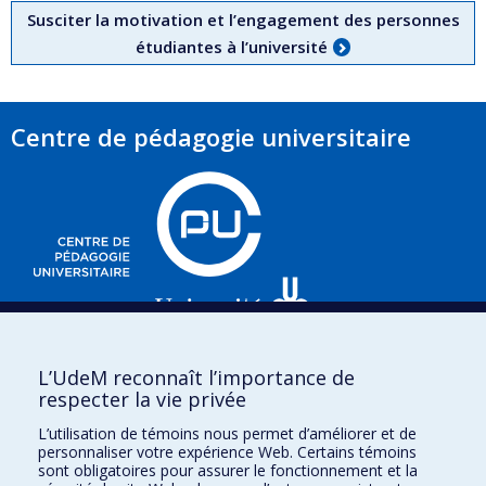
Susciter la motivation et l’engagement des personnes
étudiantes à l’université
Centre de pédagogie universitaire
3535, chemin Queen-Mary,
L’UdeM reconnaît l’importance de
e
Bureau 220 (2
respecter la vie privée
étage),
Montréal (Québec)
L’utilisation de témoins nous permet d’améliorer et de
H3V 1H8
personnaliser votre expérience Web. Certains témoins
sont obligatoires pour assurer le fonctionnement et la